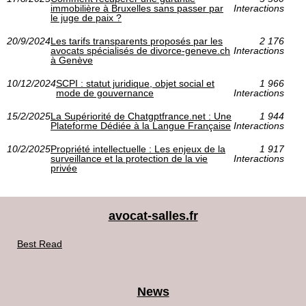
immobilière à Bruxelles sans passer par
Interactions
le juge de paix ?
20/9/2024
Les tarifs transparents proposés par les
2 176
avocats spécialisés de divorce-geneve.ch
Interactions
à Genève
10/12/2024
SCPI : statut juridique, objet social et
1 966
mode de gouvernance
Interactions
15/2/2025
La Supériorité de Chatgptfrance.net : Une
1 944
Plateforme Dédiée à la Langue Française
Interactions
10/2/2025
Propriété intellectuelle : Les enjeux de la
1 917
surveillance et la protection de la vie
Interactions
privée
avocat-salles.fr
Best Read
News